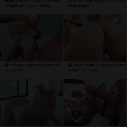
profesor follando el culo de una
tia pequeñita con gafas y coletas
colegiala pelirroja con coletas
follando duro
Colegiala empollona prueba una
Culazo de una colegiala con gafas
polla gorda
recibe dura follada