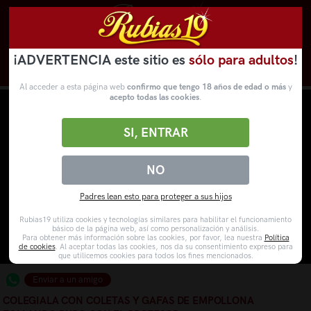
¡ADVERTENCIA este sitio es
sólo para adultos
!
Novedades
Categorías
VídeosPorno
WebCams
Al acceder a esta página web
confirmo que tengo 18 años de edad o más
y
acepto todas las cookies
.
SI, ENTRAR
NO
Padres lean esto para proteger a sus hijos
Rubias19 utiliza cookies y tecnologías similares para habilitar el funcionamiento
básico de la página web, así como personalización y análisis.
Para obtener más información sobre las cookies, por favor, lea nuestra
Política
de cookies
. Al aceptar todas las cookies, nos da su consentimiento expreso para
que utilicemos cookies para todos los fines mencionados.
Enviar a un amigo
COLEGIALA CON COLETAS Y GAFAS DE EMPOLLONA