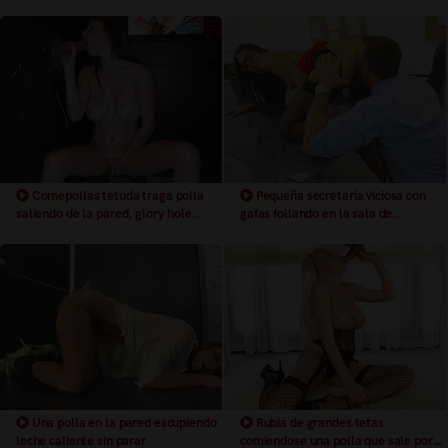
se folla una polla que sale por un
agujero en la pared
Comepollas tetuda traga polla
Pequeña secretaria viciosa con
saliendo de la pared, glory hole
gafas follando en la sala de
tragasables tetona
reuniones
Una polla en la pared escupiendo
Rubia de grandes tetas
leche caliente sin parar
comiendose una polla que sale por