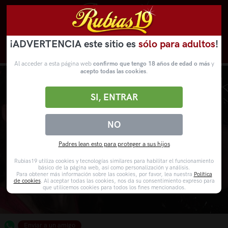
¡ADVERTENCIA este sitio es
sólo para adultos
!
Novedades
Categorías
VídeosPorno
WebCams
Al acceder a esta página web
confirmo que tengo 18 años de edad o más
y
acepto todas las cookies
.
SI, ENTRAR
NO
Padres lean esto para proteger a sus hijos
Rubias19 utiliza cookies y tecnologías similares para habilitar el funcionamiento
básico de la página web, así como personalización y análisis.
Para obtener más información sobre las cookies, por favor, lea nuestra
Política
de cookies
. Al aceptar todas las cookies, nos da su consentimiento expreso para
que utilicemos cookies para todos los fines mencionados.
Enviar a un amigo