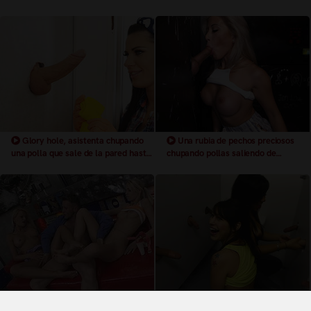
un agujero en una mesa
Glory hole, asistenta chupando
Una rubia de pechos preciosos
una polla que sale de la pared hasta
chupando pollas saliendo de
sacarle toda la leche de las pelotas
agujeros en la pared consigue que le
eyaculen en la cara y en las tetas
Dos pares de pies para una polla
Concurso de mamadas con pollas