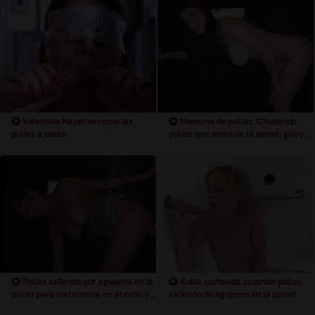
Valentina Nappi se come las
Mamona de pollas. Chupando
pollas a pares
pollas que salen de la pared, glory
hole
Pollas saliendo por agujeros en la
Rubia cachonda cazando pollas
pared para meterselos en el coño y
saliendo de agujeros en la pared
la boca