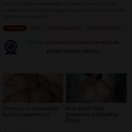
Trio dos colegialas adolescente con ganas de aprender cositas
nuevas comen una polla de amigo y lo pasan de lo mas rico hasta
que les dan leche facial
by: Private
Trios
Tríos con jovencitas
trios con jovencitas
ONLINE.
LAS CHICAS DE RUBIAS19 EN WEBCAM
ENTRA AHORA GRATIS
Dreamz.ai - A conversation
Blow Job or Titjob,
that stays between you
Deepthroat or Spreading
Pussy