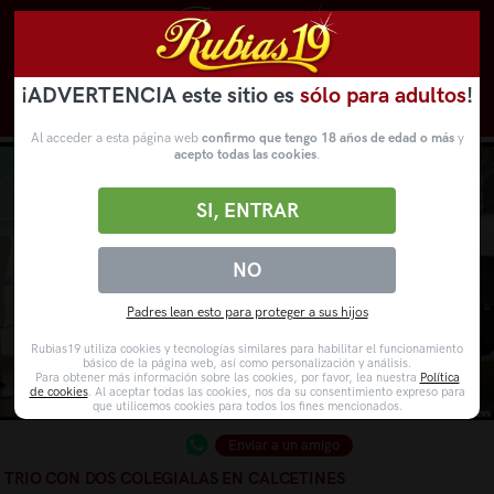
¡ADVERTENCIA este sitio es
sólo para adultos
!
Novedades
Categorías
VídeosPorno
WebCams
Al acceder a esta página web
confirmo que tengo 18 años de edad o más
y
acepto todas las cookies
.
SI, ENTRAR
NO
Padres lean esto para proteger a sus hijos
Rubias19 utiliza cookies y tecnologías similares para habilitar el funcionamiento
básico de la página web, así como personalización y análisis.
Para obtener más información sobre las cookies, por favor, lea nuestra
Política
de cookies
. Al aceptar todas las cookies, nos da su consentimiento expreso para
que utilicemos cookies para todos los fines mencionados.
Enviar a un amigo
TRIO CON DOS COLEGIALAS EN CALCETINES