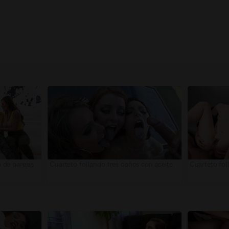
 de parejas
Cuarteto follando tres coños con aceite
Cuarteto fol