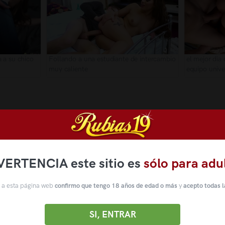
a a su chico
Follando a una estudiante de intercambio
el mejor dia de sex
muy caliente
equipo univer
VERTENCIA este sitio es
sólo para adu
 a esta página web
confirmo que tengo 18 años de edad o más
y
acepto todas l
SI, ENTRAR