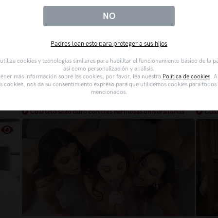
s y
Cuarteto follando con tres universitaria
Hent
NO
Padres lean esto para proteger a sus hijos
tiliza cookies y tecnologías similares para habilitar el funcionamiento básico de la 
así como personalización y análisis.
ener más información sobre las cookies, por favor, lea nuestra
Política de cookies
. A
as cookies, nos da su consentimiento expreso para que utilicemos cookies para todos l
mencionados.
Cuarteto sexo duro con tres hermosas universitarias
Cuart