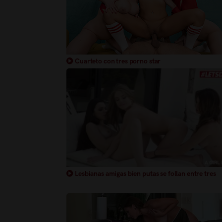
Cuarteto con tres porno star
Lesbianas amigas bien putas se follan entre tres