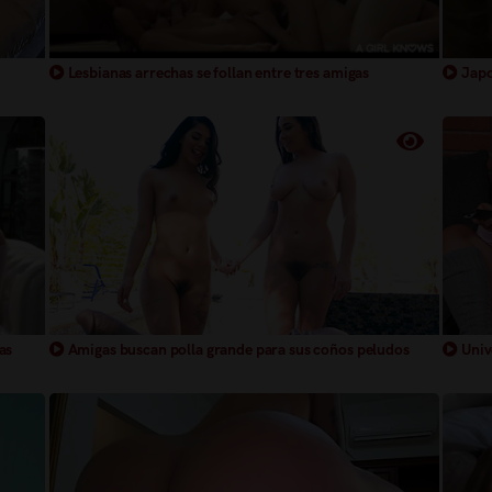
Lesbianas arrechas se follan entre tres amigas
Japo
Amigas buscan polla grande para sus coños peludos
Unive
as