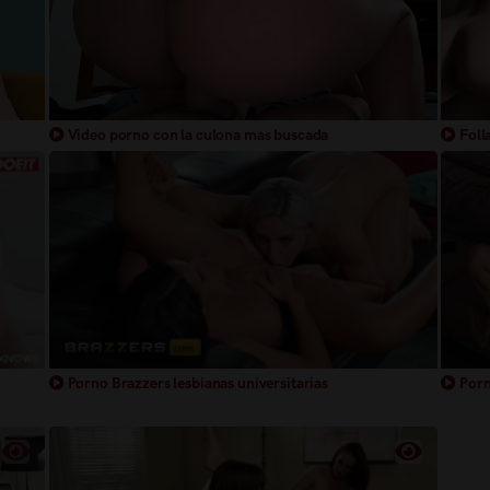
Video porno con la culona mas buscada
Folla
Porno
Porno Brazzers lesbianas universitarias