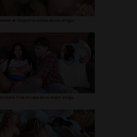
nesas se chupa tres pollas de sus amigos
rsitaria folla en casa de su mejor amigo