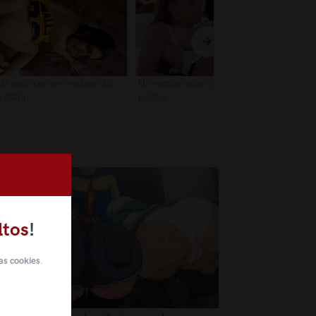
o con animadora del
Universitaria coño rosado folla con negro
sitario
pollon
ltos
!
as cookies
.