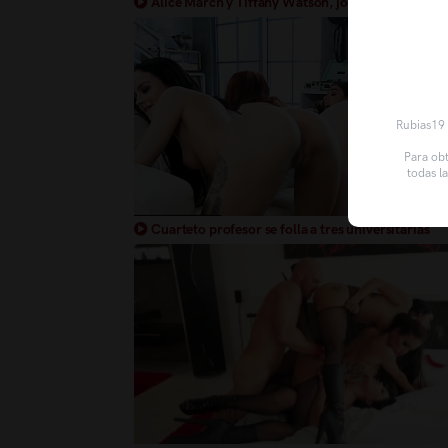
Alice March y Tiffany Watson, jovencitas picante
salidas buscan diversión con un afortunado amigo
Rubias19 u
Para obt
todas l
Cuarteto profesor se folla a tres universitarias