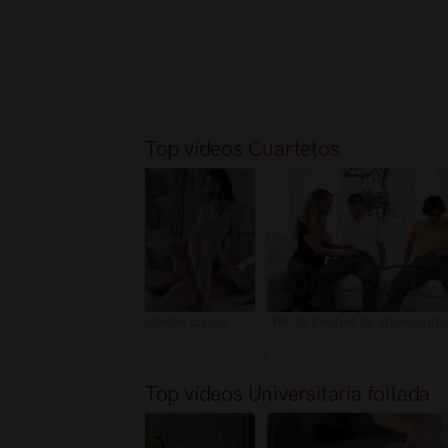
Top vídeos
Cuartetos
Cuarteto con dos adolescentes coños
Porno jóvenes de intercambio
apretados
Top vídeos
Universitaria follada