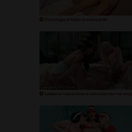
Tres amigas se follan la misma polla
Lesbianas mamándose el coño entre las tres amig