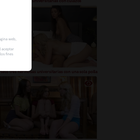
ai tres hermosas universitarias con culazos
página web,
l aceptar
os fines
eto tres hermosas universitarias con una sola polla