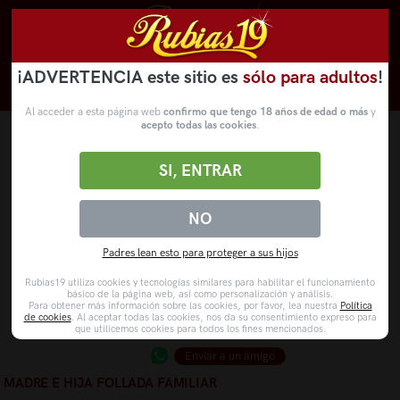
¡ADVERTENCIA este sitio es
sólo para adultos
!
Novedades
Categorías
VídeosPorno
WebCams
Al acceder a esta página web
confirmo que tengo 18 años de edad o más
y
acepto todas las cookies
.
SI, ENTRAR
NO
Padres lean esto para proteger a sus hijos
Rubias19 utiliza cookies y tecnologías similares para habilitar el funcionamiento
básico de la página web, así como personalización y análisis.
Para obtener más información sobre las cookies, por favor, lea nuestra
Política
de cookies
. Al aceptar todas las cookies, nos da su consentimiento expreso para
que utilicemos cookies para todos los fines mencionados.
Enviar a un amigo
MADRE E HIJA FOLLADA FAMILIAR