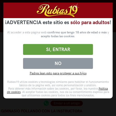
¡ADVERTENCIA este sitio es
sólo para adultos
!
Novedades
Categorías
VídeosPorno
WebCams
Al acceder a esta página web
confirmo que tengo 18 años de edad o más
y
acepto todas las cookies
.
SI, ENTRAR
NO
Padres lean esto para proteger a sus hijos
Rubias19 utiliza cookies y tecnologías similares para habilitar el funcionamiento
básico de la página web, así como personalización y análisis.
Para obtener más información sobre las cookies, por favor, lea nuestra
Política
de cookies
. Al aceptar todas las cookies, nos da su consentimiento expreso para
que utilicemos cookies para todos los fines mencionados.
Enviar a un amigo
GIMNASIO FOLLANDO CON LA INSTRUCTORA