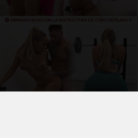
GIMNASIO SEXO CON LA INSTRUCTORA DE COÑO DEPILADO Y
GRANDE
GIMNASIO RUBIA LE ENCANTA QUEMAR CALORÍAS CON EL
INSTRUCTOR
Términos y Condiciones de Uso
Política de privacidad
Política de cookies
¿Quiénes somos?
Videos Populares